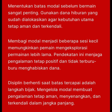
Menentukan batas modal sebelum bermain
sangat penting. Gunakan dana hiburan yang
sudah dialokasikan agar kebutuhan utama
tetap aman dan terkendali.
Membagi modal menjadi beberapa sesi kecil
memungkinkan pemain mengeksplorasi
permainan lebih lama. Pendekatan ini menjaga
pengalaman tetap positif dan tidak terburu-
buru menghabiskan dana.
Disiplin berhenti saat batas tercapai adalah
langkah bijak. Mengelola modal membuat
pengalaman tetap aman, menyenangkan, dan
terkendali dalam jangka panjang.