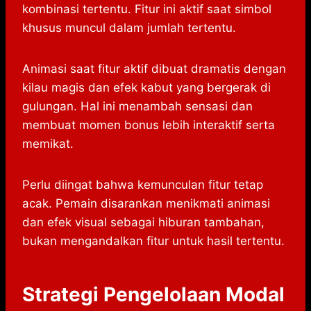
kombinasi tertentu. Fitur ini aktif saat simbol
khusus muncul dalam jumlah tertentu.
Animasi saat fitur aktif dibuat dramatis dengan
kilau magis dan efek kabut yang bergerak di
gulungan. Hal ini menambah sensasi dan
membuat momen bonus lebih interaktif serta
memikat.
Perlu diingat bahwa kemunculan fitur tetap
acak. Pemain disarankan menikmati animasi
dan efek visual sebagai hiburan tambahan,
bukan mengandalkan fitur untuk hasil tertentu.
Strategi Pengelolaan Modal