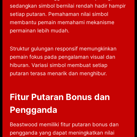
sedangkan simbol bernilai rendah hadir hampir
setiap putaran. Pemahaman nilai simbol
membantu pemain memahami mekanisme
permainan lebih mudah.
Struktur gulungan responsif memungkinkan
pemain fokus pada pengalaman visual dan
hiburan. Variasi simbol membuat setiap
putaran terasa menarik dan menghibur.
Fitur Putaran Bonus dan
Pengganda
Beastwood memiliki fitur putaran bonus dan
pengganda yang dapat meningkatkan nilai