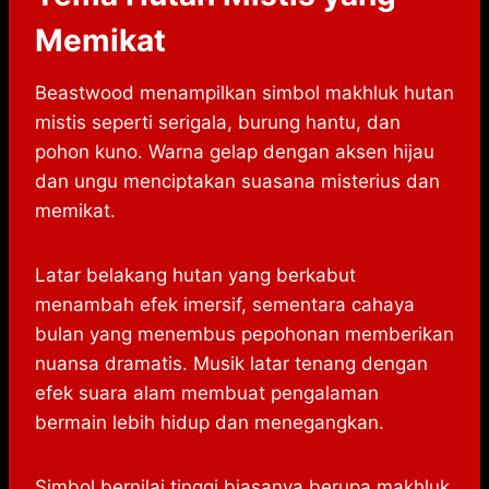
Memikat
Beastwood menampilkan simbol makhluk hutan
mistis seperti serigala, burung hantu, dan
pohon kuno. Warna gelap dengan aksen hijau
dan ungu menciptakan suasana misterius dan
memikat.
Latar belakang hutan yang berkabut
menambah efek imersif, sementara cahaya
bulan yang menembus pepohonan memberikan
nuansa dramatis. Musik latar tenang dengan
efek suara alam membuat pengalaman
bermain lebih hidup dan menegangkan.
Simbol bernilai tinggi biasanya berupa makhluk