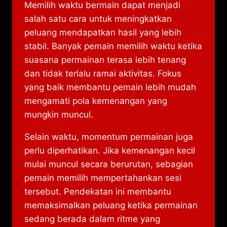
Memilih waktu bermain dapat menjadi
salah satu cara untuk meningkatkan
peluang mendapatkan hasil yang lebih
stabil. Banyak pemain memilih waktu ketika
suasana permainan terasa lebih tenang
dan tidak terlalu ramai aktivitas. Fokus
yang baik membantu pemain lebih mudah
mengamati pola kemenangan yang
mungkin muncul.
Selain waktu, momentum permainan juga
perlu diperhatikan. Jika kemenangan kecil
mulai muncul secara berurutan, sebagian
pemain memilih mempertahankan sesi
tersebut. Pendekatan ini membantu
memaksimalkan peluang ketika permainan
sedang berada dalam ritme yang