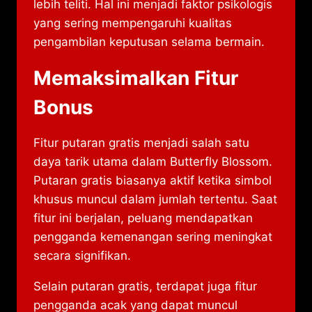
lebih teliti. Hal ini menjadi faktor psikologis
yang sering mempengaruhi kualitas
pengambilan keputusan selama bermain.
Memaksimalkan Fitur
Bonus
Fitur putaran gratis menjadi salah satu
daya tarik utama dalam Butterfly Blossom.
Putaran gratis biasanya aktif ketika simbol
khusus muncul dalam jumlah tertentu. Saat
fitur ini berjalan, peluang mendapatkan
pengganda kemenangan sering meningkat
secara signifikan.
Selain putaran gratis, terdapat juga fitur
pengganda acak yang dapat muncul