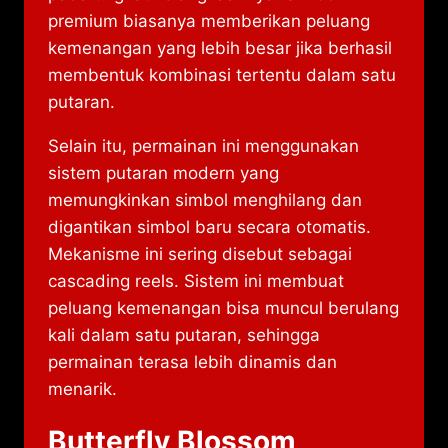
premium biasanya memberikan peluang
kemenangan yang lebih besar jika berhasil
membentuk kombinasi tertentu dalam satu
putaran.
Selain itu, permainan ini menggunakan
sistem putaran modern yang
memungkinkan simbol menghilang dan
digantikan simbol baru secara otomatis.
Mekanisme ini sering disebut sebagai
cascading reels. Sistem ini membuat
peluang kemenangan bisa muncul berulang
kali dalam satu putaran, sehingga
permainan terasa lebih dinamis dan
menarik.
Butterfly Blossom