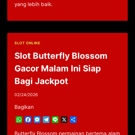
yang lebih baik.
SLOT ONLINE
Slot Butterfly Blossom
Gacor Malam Ini Siap
Bagi Jackpot
02/24/2026
Bagikan
WhatsApp
Facebook
Messenger
Telegram
Line
X
Share
Butterfly Blossom permainan bertema alam