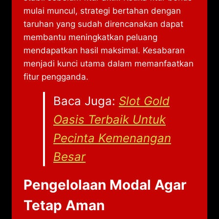
mulai muncul, strategi bertahan dengan
taruhan yang sudah direncanakan dapat
membantu meningkatkan peluang
mendapatkan hasil maksimal. Kesabaran
menjadi kunci utama dalam memanfaatkan
fitur pengganda.
Baca Juga:
Slot Gold
Oasis Terbaik Untuk
Pecinta Kemenangan
Besar
Pengelolaan Modal Agar
Tetap Aman