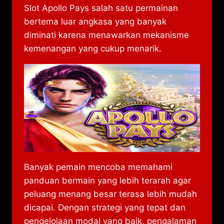
Slot Apollo Pays salah satu permainan
bertema luar angkasa yang banyak
diminati karena menawarkan mekanisme
kemenangan yang cukup menarik.
Banyak pemain mencoba memahami
panduan bermain yang lebih terarah agar
peluang menang besar terasa lebih mudah
dicapai. Dengan strategi yang tepat dan
pengelolaan modal yang baik, pengalaman