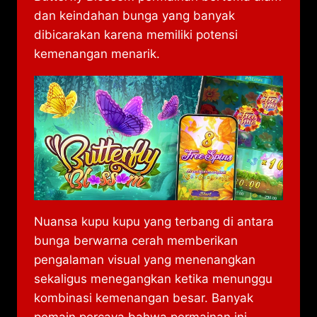
dan keindahan bunga yang banyak
dibicarakan karena memiliki potensi
kemenangan menarik.
Nuansa kupu kupu yang terbang di antara
bunga berwarna cerah memberikan
pengalaman visual yang menenangkan
sekaligus menegangkan ketika menunggu
kombinasi kemenangan besar. Banyak
pemain percaya bahwa permainan ini