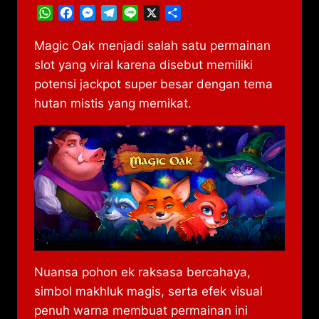
WhatsApp
Facebook
Messenger
Telegram
Line
X
Share
Magic Oak menjadi salah satu permainan
slot yang viral karena disebut memiliki
potensi jackpot super besar dengan tema
hutan mistis yang memikat.
Nuansa pohon ek raksasa bercahaya,
simbol makhluk magis, serta efek visual
penuh warna membuat permainan ini