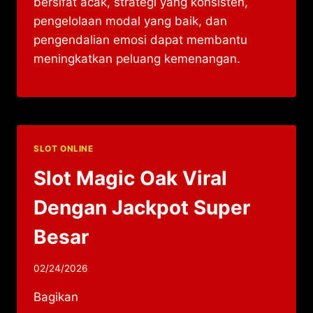
bersifat acak, strategi yang konsisten,
pengelolaan modal yang baik, dan
pengendalian emosi dapat membantu
meningkatkan peluang kemenangan.
SLOT ONLINE
Slot Magic Oak Viral
Dengan Jackpot Super
Besar
02/24/2026
Bagikan