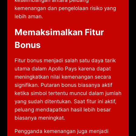
keseimbangan antara peluang
kemenangan dan pengelolaan risiko yang
lebih aman.
Memaksimalkan Fitur
Bonus
Fitur bonus menjadi salah satu daya tarik
utama dalam Apollo Pays karena dapat
meningkatkan nilai kemenangan secara
signifikan. Putaran bonus biasanya aktif
ketika simbol tertentu muncul dalam jumlah
yang sudah ditentukan. Saat fitur ini aktif,
peluang mendapatkan hasil lebih besar
biasanya meningkat.
Pengganda kemenangan juga menjadi