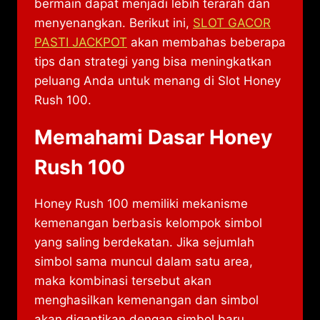
bermain dapat menjadi lebih terarah dan
menyenangkan. Berikut ini,
SLOT GACOR
PASTI JACKPOT
akan membahas beberapa
tips dan strategi yang bisa meningkatkan
peluang Anda untuk menang di Slot Honey
Rush 100.
Memahami Dasar Honey
Rush 100
Honey Rush 100 memiliki mekanisme
kemenangan berbasis kelompok simbol
yang saling berdekatan. Jika sejumlah
simbol sama muncul dalam satu area,
maka kombinasi tersebut akan
menghasilkan kemenangan dan simbol
akan digantikan dengan simbol baru.