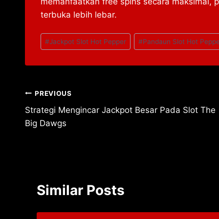
memanfaatkan free spins secara maksimal, 
terbuka lebih lebar.
Post
#
Jackpot Slot Hot Pepper
#
Pandaun Slot Hot Pepp
Tags:
Post
PREVIOUS
Strategi Mengincar Jackpot Besar Pada Slot The
navigation
Big Dawgs
Similar Posts