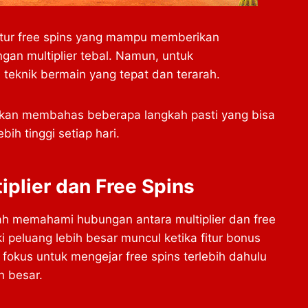
 fitur free spins yang mampu memberikan
gan multiplier tebal. Namun, untuk
teknik bermain yang tepat dan terarah.
kan membahas beberapa langkah pasti yang bisa
ih tinggi setiap hari.
plier dan Free Spins
ah memahami hubungan antara multiplier dan free
i peluang lebih besar muncul ketika fitur bonus
fokus untuk mengejar free spins terlebih dahulu
 besar.