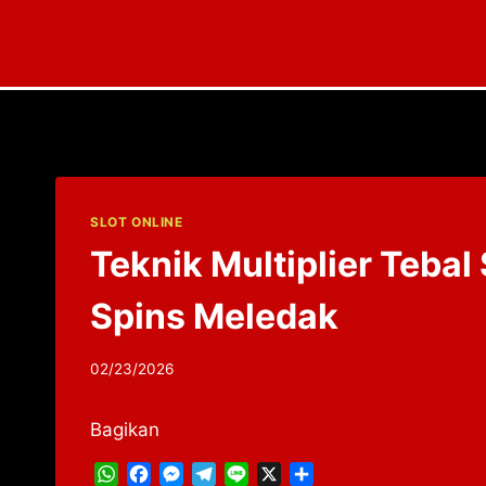
Skip
to
content
SLOT ONLINE
Teknik Multiplier Tebal
Spins Meledak
02/23/2026
Bagikan
W
F
M
T
L
X
S