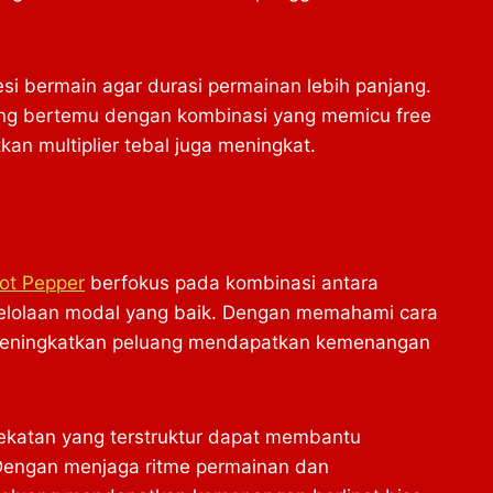
esi bermain agar durasi permainan lebih panjang.
ang bertemu dengan kombinasi yang memicu free
n multiplier tebal juga meningkat.
Hot Pepper
berfokus pada kombinasi antara
gelolaan modal yang baik. Dengan memahami cara
sa meningkatkan peluang mendapatkan kemenangan
ndekatan yang terstruktur dapat membantu
. Dengan menjaga ritme permainan dan