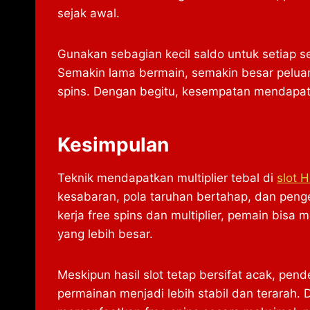
sejak awal.
Gunakan sebagian kecil saldo untuk setiap s
Semakin lama bermain, semakin besar pelu
spins. Dengan begitu, kesempatan mendapatka
Kesimpulan
Teknik mendapatkan multiplier tebal di
slot 
kesabaran, pola taruhan bertahap, dan pen
kerja free spins dan multiplier, pemain bi
yang lebih besar.
Meskipun hasil slot tetap bersifat acak, pe
permainan menjadi lebih stabil dan terarah