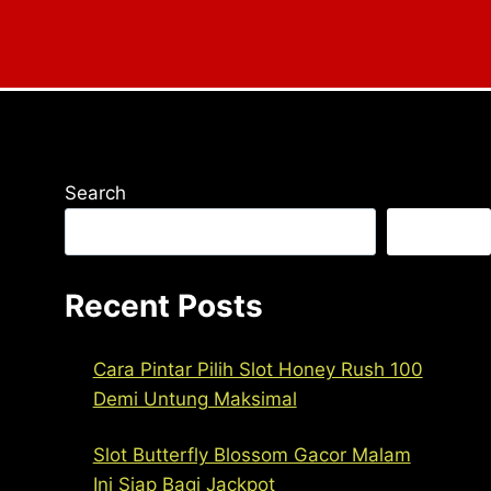
Search
Search
Recent Posts
Cara Pintar Pilih Slot Honey Rush 100
Demi Untung Maksimal
Slot Butterfly Blossom Gacor Malam
Ini Siap Bagi Jackpot