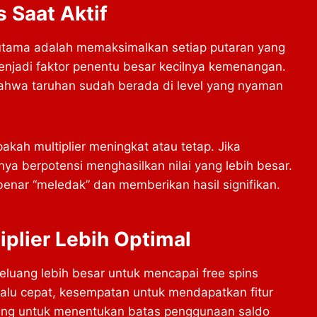
 Saat Aktif
s utama adalah memaksimalkan setiap putaran yang
 menjadi faktor penentu besar kecilnya kemenangan.
bahwa taruhan sudah berada di level yang nyaman
akah multiplier meningkat atau tetap. Jika
a berpotensi menghasilkan nilai yang lebih besar.
benar “meledak” dan memberikan hasil signifikan.
plier Lebih Optimal
luang lebih besar untuk mencapai free spins
erlalu cepat, kesempatan untuk mendapatkan fitur
enting untuk menentukan batas penggunaan saldo