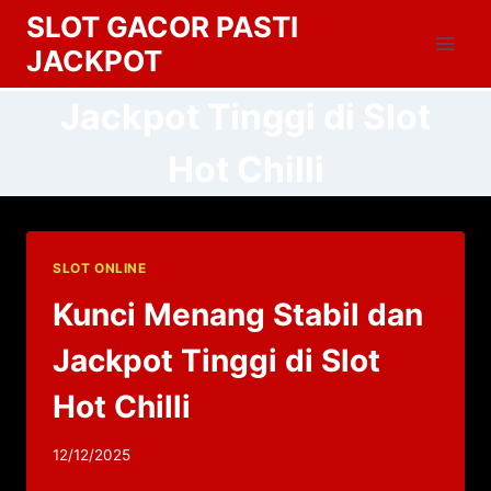
Skip
SLOT GACOR PASTI
to
JACKPOT
content
Jackpot Tinggi di Slot
Hot Chilli
SLOT ONLINE
Kunci Menang Stabil dan
Jackpot Tinggi di Slot
Hot Chilli
12/12/2025