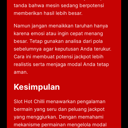
tanda bahwa mesin sedang berpotensi
memberikan hasil lebih besar.
Namun jangan menaikkan taruhan hanya
karena emosi atau ingin cepat menang
besar. Tetap gunakan analisa dari pola
sebelumnya agar keputusan Anda terukur.
Cara ini membuat potensi jackpot lebih
realistis serta menjaga modal Anda tetap
aman.
Kesimpulan
Slot Hot Chilli menawarkan pengalaman
bermain yang seru dan peluang jackpot
yang menggiurkan. Dengan memahami
mekanisme permainan mengelola modal