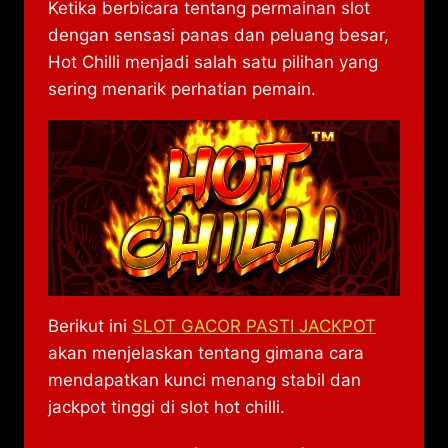
Ketika berbicara tentang permainan slot
dengan sensasi panas dan peluang besar,
Hot Chilli menjadi salah satu pilihan yang
sering menarik perhatian pemain.
Berikut ini
SLOT GACOR PASTI JACKPOT
akan menjelaskan tentang gimana cara
mendapatkan kunci menang stabil dan
jackpot tinggi di slot hot chilli.