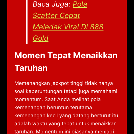
Baca Juga:
Pola
Scatter Cepat
Meledak Viral Di 888
Gold
Momen Tepat Menaikkan
Taruhan
Memenangkan jackpot tinggi tidak hanya
soal keberuntungan tetapi juga memahami
momentum. Saat Anda melihat pola
kemenangan beruntun terutama
kemenangan kecil yang datang berturut itu
adalah waktu yang tepat untuk menaikkan
taruhan. Momentum ini biasanya menjadi