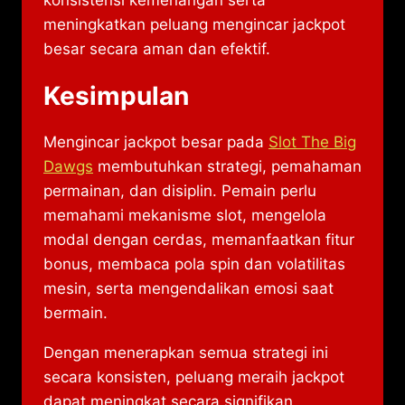
konsistensi kemenangan serta
meningkatkan peluang mengincar jackpot
besar secara aman dan efektif.
Kesimpulan
Mengincar jackpot besar pada
Slot The Big
Dawgs
membutuhkan strategi, pemahaman
permainan, dan disiplin. Pemain perlu
memahami mekanisme slot, mengelola
modal dengan cerdas, memanfaatkan fitur
bonus, membaca pola spin dan volatilitas
mesin, serta mengendalikan emosi saat
bermain.
Dengan menerapkan semua strategi ini
secara konsisten, peluang meraih jackpot
dapat meningkat secara signifikan,