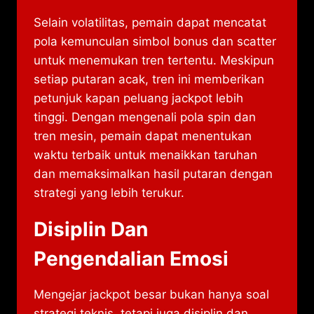
Selain volatilitas, pemain dapat mencatat
pola kemunculan simbol bonus dan scatter
untuk menemukan tren tertentu. Meskipun
setiap putaran acak, tren ini memberikan
petunjuk kapan peluang jackpot lebih
tinggi. Dengan mengenali pola spin dan
tren mesin, pemain dapat menentukan
waktu terbaik untuk menaikkan taruhan
dan memaksimalkan hasil putaran dengan
strategi yang lebih terukur.
Disiplin Dan
Pengendalian Emosi
Mengejar jackpot besar bukan hanya soal
strategi teknis, tetapi juga disiplin dan