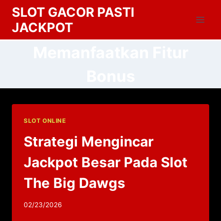
Skip
SLOT GACOR PASTI
to
JACKPOT
content
Memanfaatkan Fitur
Bonus
SLOT ONLINE
Strategi Mengincar
Jackpot Besar Pada Slot
The Big Dawgs
02/23/2026