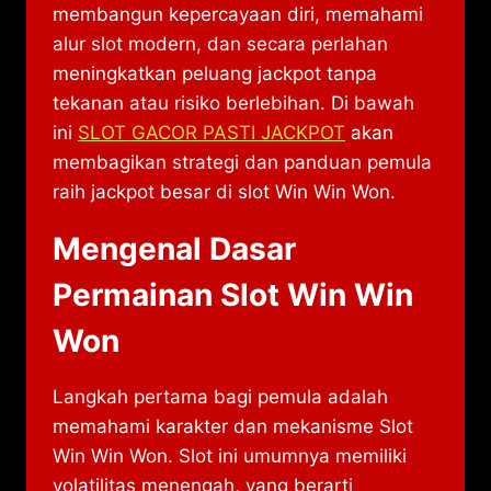
membangun kepercayaan diri, memahami
alur slot modern, dan secara perlahan
meningkatkan peluang jackpot tanpa
tekanan atau risiko berlebihan. Di bawah
ini
SLOT GACOR PASTI JACKPOT
akan
membagikan strategi dan panduan pemula
raih jackpot besar di slot Win Win Won.
Mengenal Dasar
Permainan Slot Win Win
Won
Langkah pertama bagi pemula adalah
memahami karakter dan mekanisme Slot
Win Win Won. Slot ini umumnya memiliki
volatilitas menengah, yang berarti