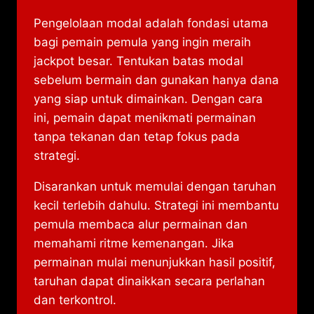
Pengelolaan modal adalah fondasi utama
bagi pemain pemula yang ingin meraih
jackpot besar. Tentukan batas modal
sebelum bermain dan gunakan hanya dana
yang siap untuk dimainkan. Dengan cara
ini, pemain dapat menikmati permainan
tanpa tekanan dan tetap fokus pada
strategi.
Disarankan untuk memulai dengan taruhan
kecil terlebih dahulu. Strategi ini membantu
pemula membaca alur permainan dan
memahami ritme kemenangan. Jika
permainan mulai menunjukkan hasil positif,
taruhan dapat dinaikkan secara perlahan
dan terkontrol.