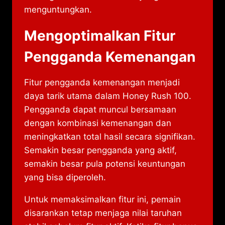
menguntungkan.
Mengoptimalkan Fitur
Pengganda Kemenangan
Fitur pengganda kemenangan menjadi
daya tarik utama dalam Honey Rush 100.
Pengganda dapat muncul bersamaan
dengan kombinasi kemenangan dan
meningkatkan total hasil secara signifikan.
Semakin besar pengganda yang aktif,
semakin besar pula potensi keuntungan
yang bisa diperoleh.
Untuk memaksimalkan fitur ini, pemain
disarankan tetap menjaga nilai taruhan