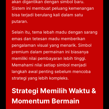
akan digantikan dengan simbol baru.
Sistem ini membuat peluang kemenangan
bisa terjadi berulang kali dalam satu
putaran.
Selain itu, tema lebah madu dengan sarang
emas dan tetesan madu memberikan
pengalaman visual yang menarik. Simbol
premium dalam permainan ini biasanya
memiliki nilai pembayaran lebih tinggi.
Memahami nilai setiap simbol menjadi
langkah awal penting sebelum mencoba
strategi yang lebih kompleks.
Strategi Memilih Waktu &
Momentum Bermain