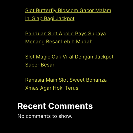
Slot Butterfly Blossom Gacor Malam
Ini Siap Bagi Jackpot
Panduan Slot Apollo Pays Supaya
Menang Besar Lebih Mudah
Slot Magic Oak Viral Dengan Jackpot
Super Besar
Rahasia Main Slot Sweet Bonanza
Xmas Agar Hoki Terus
Recent Comments
No comments to show.