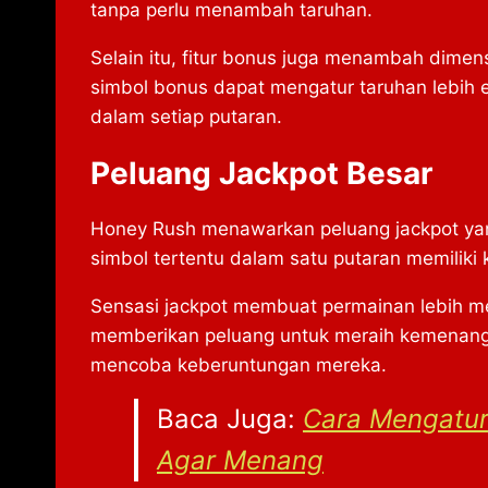
tanpa perlu menambah taruhan.
Selain itu, fitur bonus juga menambah dime
simbol bonus dapat mengatur taruhan lebih
dalam setiap putaran.
Peluang Jackpot Besar
Honey Rush menawarkan peluang jackpot ya
simbol tertentu dalam satu putaran memiliki
Sensasi jackpot membuat permainan lebih 
memberikan peluang untuk meraih kemenanga
mencoba keberuntungan mereka.
Baca Juga:
Cara Mengatur
Agar Menang