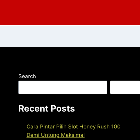
Search
Search
Recent Posts
Cara Pintar Pilih Slot Honey Rush 100
Demi Untung Maksimal