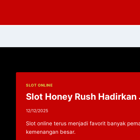
Skip
to
content
SLOT ONLINE
Slot Honey Rush Hadirkan
12/12/2025
Slot online terus menjadi favorit banyak pe
kemenangan besar.