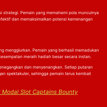
nsi strategi. Pemain yang memahami pola munculnya
 efektif dan memaksimalkan potensi kemenangan
ng menggiurkan. Pemain yang berhasil memadukan
 kesempatan meraih hadiah besar secara instan.
menegangkan dan menyenangkan. Setiap putaran
n spektakuler, sehingga pemain terus kembali
 Modal Slot Captains Bounty