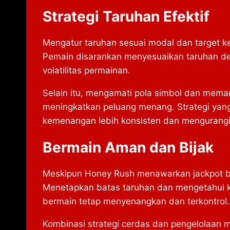
Strategi Taruhan Efektif
Mengatur taruhan sesuai modal dan target 
Pemain disarankan menyesuaikan taruhan d
volatilitas permainan.
Selain itu, mengamati pola simbol dan memanf
meningkatkan peluang menang. Strategi ya
kemenangan lebih konsisten dan mengurangi r
Bermain Aman dan Bijak
Meskipun Honey Rush menawarkan jackpot bes
Menetapkan batas taruhan dan mengetahui 
bermain tetap menyenangkan dan terkontrol.
Kombinasi strategi cerdas dan pengelolaan