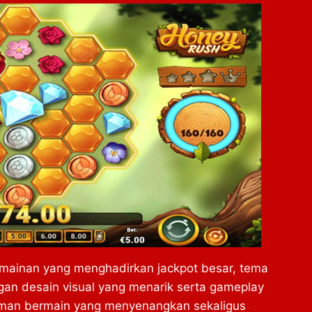
rmainan yang menghadirkan jackpot besar, tema
gan desain visual yang menarik serta gameplay
man bermain yang menyenangkan sekaligus