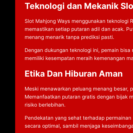
Teknologi dan Mekanik Slo
Slot Mahjong Ways menggunakan teknologi 
memastikan setiap putaran adil dan acak. P
menang menarik tanpa prediksi pasti.
Dengan dukungan teknologi ini, pemain bisa 
memiliki kesempatan meraih kemenangan ma
Etika Dan Hiburan Aman
Meski menawarkan peluang menang besar, pen
Memanfaatkan putaran gratis dengan bijak
risiko berlebihan.
Pendekatan yang sehat terhadap permainan
secara optimal, sambil menjaga keseimbanga