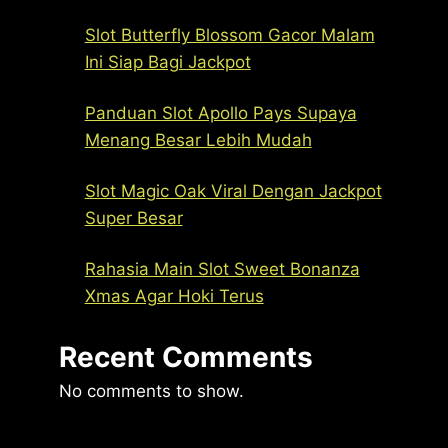
Slot Butterfly Blossom Gacor Malam
Ini Siap Bagi Jackpot
Panduan Slot Apollo Pays Supaya
Menang Besar Lebih Mudah
Slot Magic Oak Viral Dengan Jackpot
Super Besar
Rahasia Main Slot Sweet Bonanza
Xmas Agar Hoki Terus
Recent Comments
No comments to show.