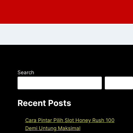
Search
Search
Recent Posts
Cara Pintar Pilih Slot Honey Rush 100
Demi Untung Maksimal