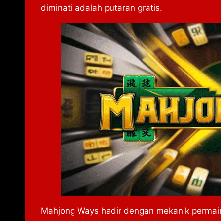
diminati adalah putaran gratis.
Mahjong Ways hadir dengan mekanik permai