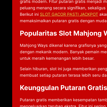
grafis modern. Fitur putaran gratis menjadi
peluang menang secara signifikan, sekaligu
Berikut ini
SLOT GACOR PASTI JACKPOT
aka
memaksimalkan putaran gratis dengan mudah
Popularitas Slot Mahjong
Mahjong Ways dikenal karena grafisnya yang
dengan mekanik modern. Banyak pemain mena
untuk meraih kemenangan lebih besar.
Selain hiburan, slot ini juga memberikan pe
membuat setiap putaran terasa lebih seru d
Keunggulan Putaran Grati
Putaran gratis memberikan kesempatan tam
mengeluarkan taruhan ekstra. Fitur ini seri