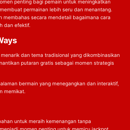
 momen penting bagi pemain untuk meningkatkan
s membuat permainan lebih seru dan menantang.
n membahas secara mendetail bagaimana cara
 dan efektif.
 Ways
 menarik dan tema tradisional yang dikombinasikan
ntikan putaran gratis sebagai momen strategis
ngalaman bermain yang menegangkan dan interaktif,
an memikat.
s
bahan untuk meraih kemenangan tanpa
ng menjadi momen penting untuk memicu jackpot