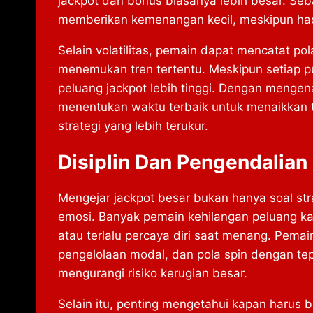
jackpot dan bonus biasanya lebih besar. Sebal
memberikan kemenangan kecil, meskipun had
Selain volatilitas, pemain dapat mencatat p
menemukan tren tertentu. Meskipun setiap pu
peluang jackpot lebih tinggi. Dengan mengena
menentukan waktu terbaik untuk menaikkan 
strategi yang lebih terukur.
Disiplin Dan Pengendalian
Mengejar jackpot besar bukan hanya soal strat
emosi. Banyak pemain kehilangan peluang ka
atau terlalu percaya diri saat menang. Pemain
pengelolaan modal, dan pola spin dengan tep
mengurangi risiko kerugian besar.
Selain itu, penting mengetahui kapan harus b