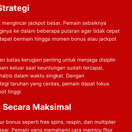
trategi
 mengincar jackpot besar. Pemain sebaiknya
nya ke dalam beberapa putaran agar tidak cepat
p dapat bermain hingga momen bonus atau jackpot
n batas kerugian penting untuk menjaga disiplin
n keluar saat keuntungan sudah tercapai,
habis dalam waktu singkat. Dengan
egi taruhan yang cerdas, pemain dapat fokus
t tinggi.
 Secara Maksimal
 bonus seperti free spins, respin, dan multiplier
sar. Pemain yang memahami cara memicu fitur