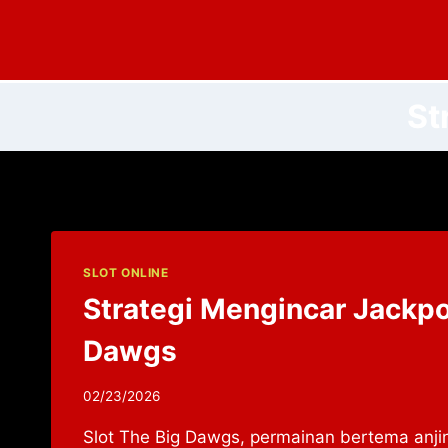
Skip
to
content
St
SLOT ONLINE
Strategi Mengincar Jackpo
Dawgs
02/23/2026
Slot The Big Dawgs, permainan bertema anji