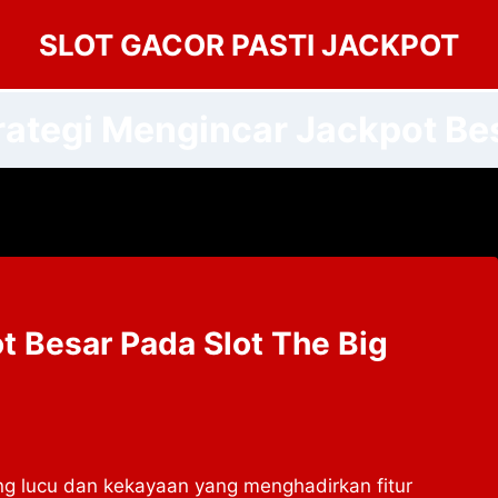
SLOT GACOR PASTI JACKPOT
rategi Mengincar Jackpot Be
t Besar Pada Slot The Big
ng lucu dan kekayaan yang menghadirkan fitur