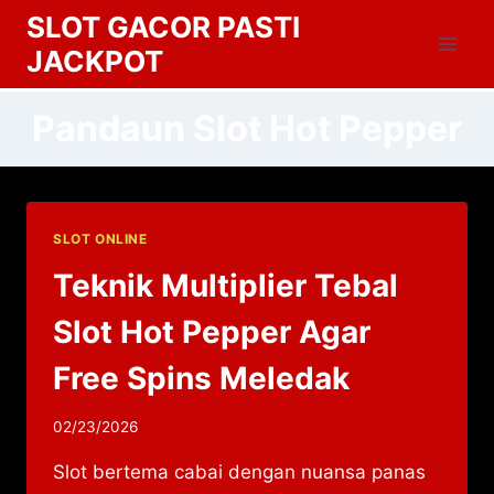
Skip
SLOT GACOR PASTI
to
JACKPOT
content
Pandaun Slot Hot Pepper
SLOT ONLINE
Teknik Multiplier Tebal
Slot Hot Pepper Agar
Free Spins Meledak
02/23/2026
Slot bertema cabai dengan nuansa panas