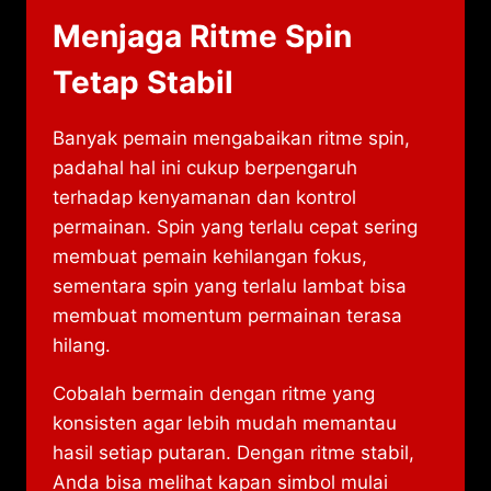
Menjaga Ritme Spin
Tetap Stabil
Banyak pemain mengabaikan ritme spin,
padahal hal ini cukup berpengaruh
terhadap kenyamanan dan kontrol
permainan. Spin yang terlalu cepat sering
membuat pemain kehilangan fokus,
sementara spin yang terlalu lambat bisa
membuat momentum permainan terasa
hilang.
Cobalah bermain dengan ritme yang
konsisten agar lebih mudah memantau
hasil setiap putaran. Dengan ritme stabil,
Anda bisa melihat kapan simbol mulai