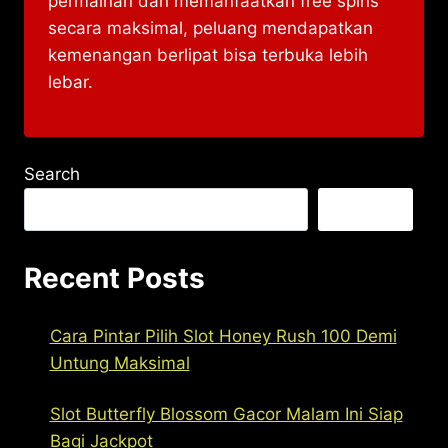
permainan dan memanfaatkan free spins
secara maksimal, peluang mendapatkan
kemenangan berlipat bisa terbuka lebih
lebar.
Search
Search
Recent Posts
Cara Pintar Pilih Slot Honey Rush 100 Demi
Untung Maksimal
Slot Butterfly Blossom Gacor Malam Ini Siap
Bagi Jackpot