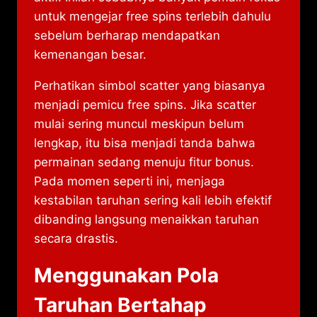
untuk mengejar free spins terlebih dahulu
sebelum berharap mendapatkan
kemenangan besar.
Perhatikan simbol scatter yang biasanya
menjadi pemicu free spins. Jika scatter
mulai sering muncul meskipun belum
lengkap, itu bisa menjadi tanda bahwa
permainan sedang menuju fitur bonus.
Pada momen seperti ini, menjaga
kestabilan taruhan sering kali lebih efektif
dibanding langsung menaikkan taruhan
secara drastis.
Menggunakan Pola
Taruhan Bertahap